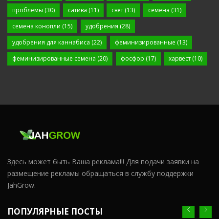
проблемы
(30)
сатива
(11)
свет
(13)
семена
(31)
семена конопли
(15)
удобрения
(28)
удобрения для каннабиса
(22)
феминизированные
(13)
феминизированные семена
(20)
фосфор
(17)
харвест
(10)
Здесь может быть Ваша реклама!!! Для подачи заявки на
размещение рекламы обращаться в службу поддержки
JahGrow.
ПОПУЛЯРНЫЕ ПОСТЫ