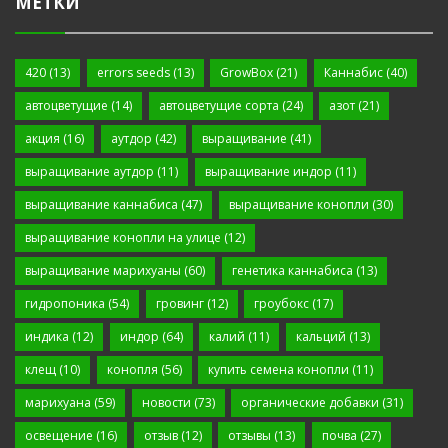
МЕТКИ
420
(13)
errors seeds
(13)
GrowBox
(21)
Каннабис
(40)
автоцветущие
(14)
автоцветущие сорта
(24)
азот
(21)
акция
(16)
аутдор
(42)
выращивание
(41)
выращивание аутдор
(11)
выращивание индор
(11)
выращивание каннабиса
(47)
выращивание конопли
(30)
выращивание конопли на улице
(12)
выращивание марихуаны
(60)
генетика каннабиса
(13)
гидропоника
(54)
гровинг
(12)
гроубокс
(17)
индика
(12)
индор
(64)
калий
(11)
кальций
(13)
клещ
(10)
конопля
(56)
купить семена конопли
(11)
марихуана
(59)
новости
(73)
органические добавки
(31)
освещение
(16)
отзыв
(12)
отзывы
(13)
почва
(27)