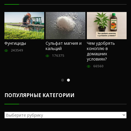
Ч
Фунгициды
Сульфат магния и
Чем удобрять
м
кальций
коноплю в
«
243549
домашних
О
176375
условиях?
п
66560
ПОПУЛЯРНЫЕ КАТЕГОРИИ
Популярные
категории