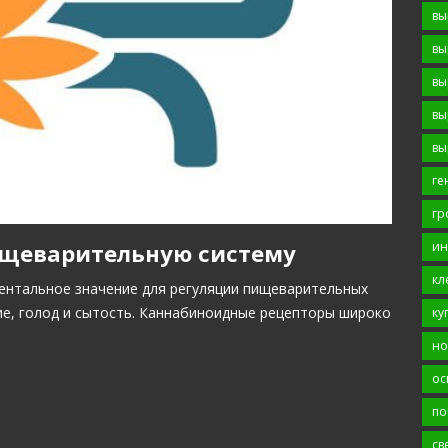
вы
вы
вы
вы
вы
ге
гр
ин
ищеварительную систему
кл
ентальное значение для регуляции пищеварительных
ие, голод и сытость. Каннабиноидные рецепторы широко
ку
но
ос
по
св