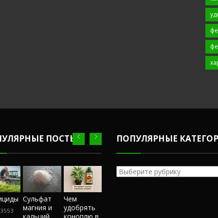
уд
фе
фе
ха
ПУЛЯРНЫЕ ПОСТЫ
ПОПУЛЯРНЫЕ КАТЕГО
Популярные
категории
Честный
ициды
Сульфат
Чем
Фунгициды
Сульфат
обзор
магния и
удобрять
магния и
3553
243553
магазина
кальций
коноплю в
кальций