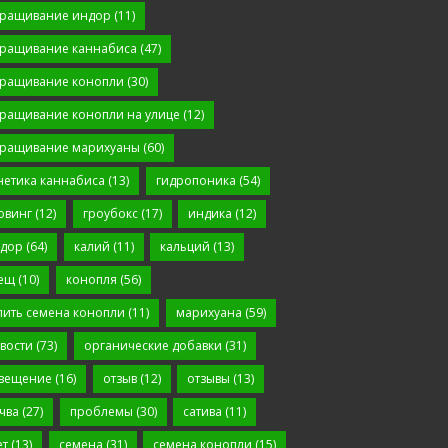
ращивание индор
(11)
ращивание каннабиса
(47)
ращивание конопли
(30)
ращивание конопли на улице
(12)
ращивание марихуаны
(60)
нетика каннабиса
(13)
гидропоника
(54)
овинг
(12)
гроубокс
(17)
индика
(12)
дор
(64)
калий
(11)
кальций
(13)
ещ
(10)
конопля
(56)
пить семена конопли
(11)
марихуана
(59)
вости
(73)
органические добавки
(31)
вещение
(16)
отзыв
(12)
отзывы
(13)
чва
(27)
проблемы
(30)
сатива
(11)
ет
(13)
семена
(31)
семена конопли
(15)