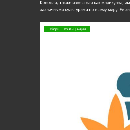
Конопля, также известная как марихуана, и
различными культурами по всему миру. Ее з
Обзоры | Отзывы | Акции