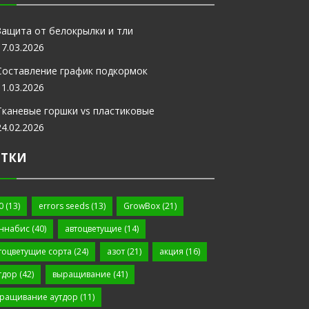
Защита от белокрылки и тли
17.03.2026
Составление график подкормок
11.03.2026
Тканевые горшки vs пластиковые
24.02.2026
ЕТКИ
0
(13)
errors seeds
(13)
GrowBox
(21)
ннабис
(40)
автоцветущие
(14)
тоцветущие сорта
(24)
азот
(21)
акция
(16)
тдор
(42)
выращивание
(41)
ращивание аутдор
(11)