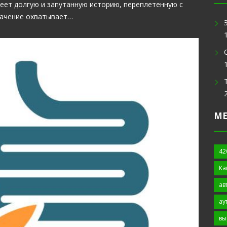
меет долгую и запутанную историю, переплетенную с
начение охватывает…
М
42
Ка
ав
ау
вы