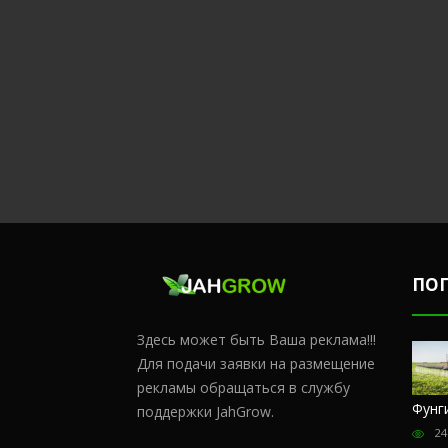
ПО
Здесь может быть Ваша реклама!!!
Для подачи заявки на размещение
рекламы обращаться в службу
Честный
Сульфат
Чем
Фунг
поддержки JahGrow.
обзор
магния и
удобрять
24
магазина
кальций
коноплю в