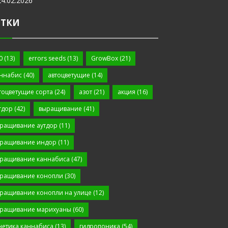
24.02.2026
ЕТКИ
0
(13)
errors seeds
(13)
GrowBox
(21)
ннабис
(40)
автоцветущие
(14)
тоцветущие сорта
(24)
азот
(21)
акция
(16)
тдор
(42)
выращивание
(41)
ращивание аутдор
(11)
ращивание индор
(11)
ращивание каннабиса
(47)
ращивание конопли
(30)
ращивание конопли на улице
(12)
ращивание марихуаны
(60)
нетика каннабиса
(13)
гидропоника
(54)