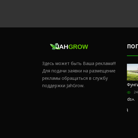
ПО
Здесь может быть Ваша реклама!!!
Для подачи заявки на размещение
рекламы обращаться в службу
Честный
Сульфат
Чем
Фунг
поддержки JahGrow.
обзор
магния и
удобрять
24
магазина
кальций
коноплю в
«Hohlandseeds».
домашних
176367
Отзывы
условиях?
покупателей
63877
57394