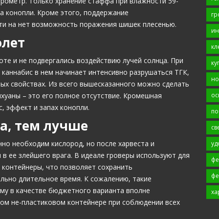
грометр. Только хранение стаффа при влажности 59-
а конопли. Кроме этого, поддержание
гр
ти на нет возможность поражения шишек плесенью.
ин
олет
кл
те и не подвергались воздействию лучей солнца. При
ку
 каннабис в нем начинает интенсивно разрушаться ТГК,
но
ных свойствах. Из всего вышесказанного можно сделать
ос
хуаны – это его полное отсутствие. Кромешная
, эффект и запах конопли.
по
а, тем лучше
св
нно необходим кислород, но после харвеста и
уд
в ее злейшего врага. В идеале гроверы используют для
фе
 контейнеры, что позволяет сохранить
фе
ьно длительное время. К сожалению, такие
ому в качестве бюджетного варианта вполне
ха
том не-пластиковом контейнере при соблюдении всех