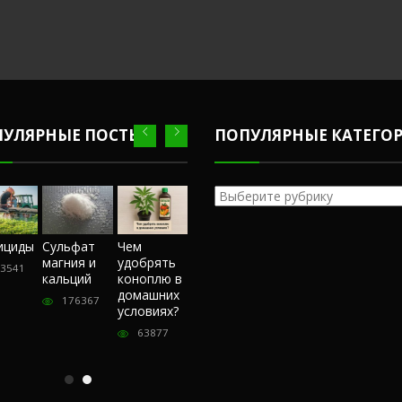
ПУЛЯРНЫЕ ПОСТЫ
ПОПУЛЯРНЫЕ КАТЕГО
Популярные
категории
Честный
ициды
Сульфат
Чем
Фунгициды
Сульфат
обзор
магния и
удобрять
магния и
3541
243541
магазина
кальций
коноплю в
кальций
«Hohlandseeds».
домашних
176367
176367
Отзывы
условиях?
покупателей
63877
57394