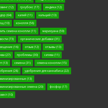
овинг
(12)
гроубокс
(17)
индика
(12)
дор
(64)
калий
(11)
кальций
(13)
ещ
(10)
конопля
(56)
пить семена конопли
(11)
марихуана
(59)
вости
(73)
органические добавки
(31)
вещение
(16)
отзыв
(12)
отзывы
(13)
чва
(27)
проблемы
(30)
сатива
(11)
ет
(13)
семена
(31)
семена конопли
(15)
обрения
(28)
удобрения для каннабиса
(22)
минизированные
(13)
минизированные семена
(20)
фосфор
(17)
рвест
(10)