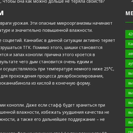
, чтобы она как можно дольше не теряла свойств?
м
М
 враги урожая. Эти опасные микроорганизмы начинают
атуре и значительно повышенной влажности.
42
 соцветий. Каннабис в данной ситуации активно теряет
Ка
азрушаться ТГК. Помимо этого, шишки становятся
ав
тся и запах конопли: причина этого кроется в
зультате чего дым становится очень едким и
ау
и осуществлялось при температуре немного ниже 25°С,
вы
 для прохождения процесса декарбоксилирования,
оканнабинола из кислой в конечную форму.
вы
вы
вы
ии конопли. Даже если стафф будет храниться при
шенной влажности, избежать ухудшения качества не
вы
жности, а также его дальнейшее поддержание – не
вы
ге