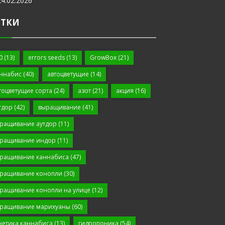
24.02.2026
ЕТКИ
0
(13)
errors seeds
(13)
GrowBox
(21)
ннабис
(40)
автоцветущие
(14)
тоцветущие сорта
(24)
азот
(21)
акция
(16)
тдор
(42)
выращивание
(41)
ращивание аутдор
(11)
ращивание индор
(11)
ращивание каннабиса
(47)
ращивание конопли
(30)
ращивание конопли на улице
(12)
ращивание марихуаны
(60)
нетика каннабиса
(13)
гидропоника
(54)