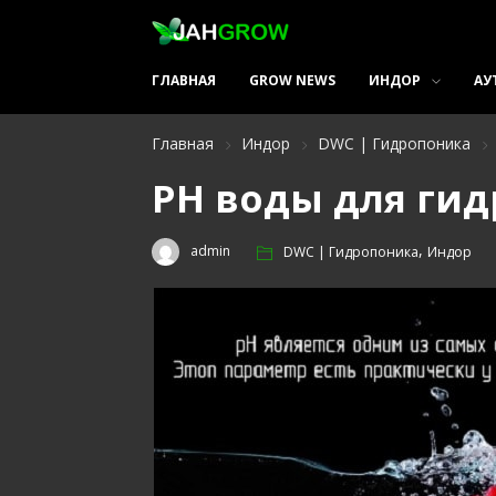
ГЛАВНАЯ
GROW NEWS
ИНДОР
АУ
Главная
Индор
DWC | Гидропоника
РН воды для ги
,
admin
DWC | Гидропоника
Индор