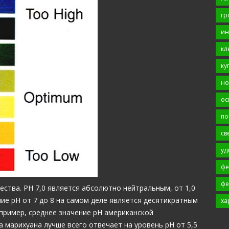
гр
ин
кл
ку
но
ос
по
св
уд
фе
фе
ства. РН 7,0 является абсолютно нейтральным, от 1,0
ение рН от 7 до 8 на самом деле является десятикратным
ха
пример, среднее значение рН американской
а марихуана лучше всего отвечает на уровень рН от 5,5