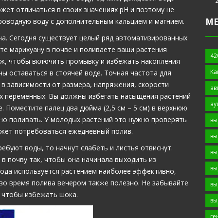
жет отличаться в своих значениях рН и поэтому не
М
оводную воду с дополнительным кальцием и магнием.
на. Сегодня существует целый ряд автоматизированных
те марихуану в почве и поливаете ваши растения
42
аж, чтобы включить промывку и избежать накопления
Ка
ны оставаться в стоячей воде. Точная частота для
в зависимости от размера, напряжения, скорости
ав
их переменных. Вы должны избегать насыщения растений
ау
 Поместите палец два дюйма (2,5 см – 5 см) в верхнюю
жно поливать. У молодых растений это нужно проверять
вы
ожет потребоваться ежедневный полив.
вы
ебуют воды, то начнут слабеть и листья отвиснут.
вы
в почву так, чтобы она начинала выходить из
вы
Вода используется растением наиболее эффективно,
я во время полива вечером также полезно. Не забывайте
вы
 чтобы избежать шока.
вы
ге