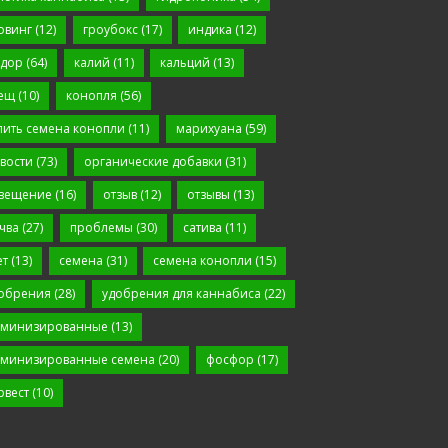
овинг
(12)
гроубокс
(17)
индика
(12)
дор
(64)
калий
(11)
кальций
(13)
ещ
(10)
конопля
(56)
пить семена конопли
(11)
марихуана
(59)
вости
(73)
органические добавки
(31)
вещение
(16)
отзыв
(12)
отзывы
(13)
чва
(27)
проблемы
(30)
сатива
(11)
ет
(13)
семена
(31)
семена конопли
(15)
обрения
(28)
удобрения для каннабиса
(22)
минизированные
(13)
минизированные семена
(20)
фосфор
(17)
рвест
(10)