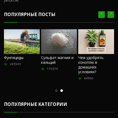
JahGrow.
ПОПУЛЯРНЫЕ ПОСТЫ
Ч
Фунгициды
Сульфат магния и
Чем удобрять
м
кальций
коноплю в
«
243543
домашних
О
176370
условиях?
п
64960
ПОПУЛЯРНЫЕ КАТЕГОРИИ