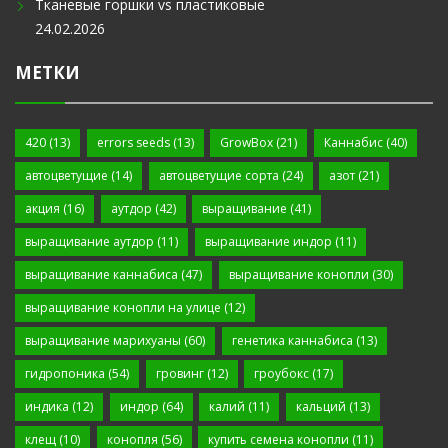
Тканевые горшки vs пластиковые
24.02.2026
МЕТКИ
420
(13)
errors seeds
(13)
GrowBox
(21)
Каннабис
(40)
автоцветущие
(14)
автоцветущие сорта
(24)
азот
(21)
акция
(16)
аутдор
(42)
выращивание
(41)
выращивание аутдор
(11)
выращивание индор
(11)
выращивание каннабиса
(47)
выращивание конопли
(30)
выращивание конопли на улице
(12)
выращивание марихуаны
(60)
генетика каннабиса
(13)
гидропоника
(54)
гровинг
(12)
гроубокс
(17)
индика
(12)
индор
(64)
калий
(11)
кальций
(13)
клещ
(10)
конопля
(56)
купить семена конопли
(11)