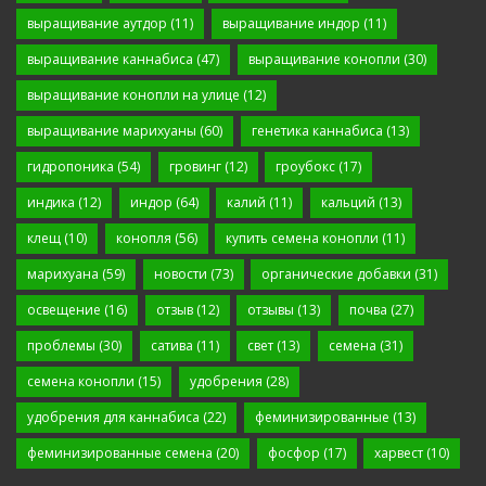
выращивание аутдор
(11)
выращивание индор
(11)
выращивание каннабиса
(47)
выращивание конопли
(30)
выращивание конопли на улице
(12)
выращивание марихуаны
(60)
генетика каннабиса
(13)
гидропоника
(54)
гровинг
(12)
гроубокс
(17)
индика
(12)
индор
(64)
калий
(11)
кальций
(13)
клещ
(10)
конопля
(56)
купить семена конопли
(11)
марихуана
(59)
новости
(73)
органические добавки
(31)
освещение
(16)
отзыв
(12)
отзывы
(13)
почва
(27)
проблемы
(30)
сатива
(11)
свет
(13)
семена
(31)
семена конопли
(15)
удобрения
(28)
удобрения для каннабиса
(22)
феминизированные
(13)
феминизированные семена
(20)
фосфор
(17)
харвест
(10)