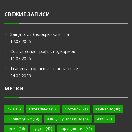
СВЕЖИЕ ЗАПИСИ
Защита от белокрылки и тли
17.03.2026
Составление график подкормок
11.03.2026
Тканевые горшки vs пластиковые
24.02.2026
МЕТКИ
420
(13)
errors seeds
(13)
GrowBox
(21)
Каннабис
(40)
автоцветущие
(14)
автоцветущие сорта
(24)
азот
(21)
акция
(16)
аутдор
(42)
выращивание
(41)