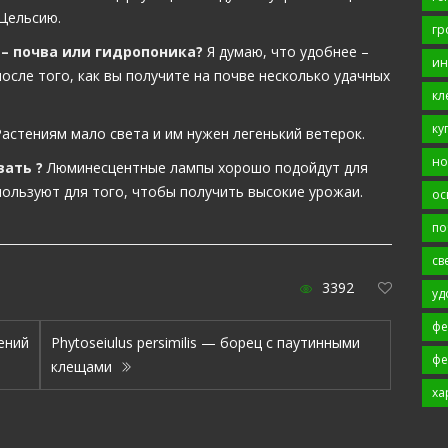
 Цельсию.
гр
 – почва или гидропоника?
Я думаю, что удобнее –
ин
осле того, как вы получите на почве несколько удачных
кл
ку
астениям мало света и им нужен легенький ветерок.
но
ать ?
Люминесцентные лампы хорошо подойдут для
ользуют для того, чтобы получить высокие урожаи.
ос
по
св
3392
уд
фе
ений
Phytoseiulus persimilis — борец с паутинными
фе
клещами
ха