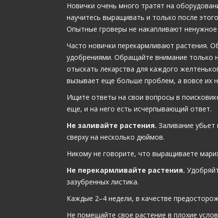
Новички очень много тратят на оборудован
научитесь выращивать и только после этого
Опытные гроверы не накапливают ненужное
Часто новички перекармливают растения. Об
удобрениями. Обращайте внимание только на
отыскать лекарства для каждого желтеньког
вызывает еще больше проблем, а вовсе их н
Ищите ответы на свои вопросы в поисковике
еще, и на него есть исчерпывающий ответ.
Не заливайте растения.
Заливание убьет 
сверху на несколько дюймов.
Никому не говорите, что выращиваете марих
Не перекармливайте растения.
Удобряйте
зазубренных листика.
Каждые 2–4 недели, в качестве предосторо
Не помещайте свое растение в плохие усло