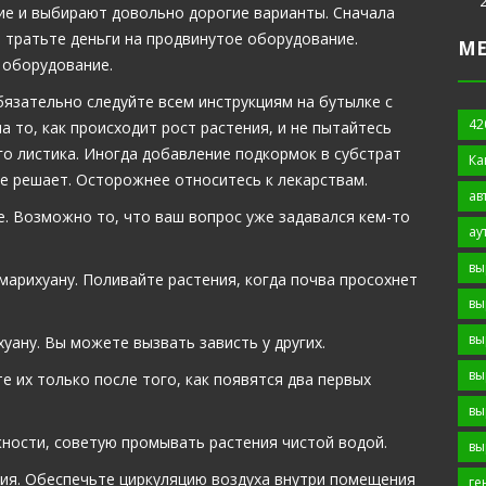
ие и выбирают довольно дорогие варианты. Сначала
 тратьте деньги на продвинутое оборудование.
М
 оборудование.
язательно следуйте всем инструкциям на бутылке с
42
 то, как происходит рост растения, и не пытайтесь
о листика. Иногда добавление подкормок в субстрат
Ка
е решает. Осторожнее относитесь к лекарствам.
ав
. Возможно то, что ваш вопрос уже задавался кем-то
ау
вы
марихуану. Поливайте растения, когда почва просохнет
вы
вы
уану. Вы можете вызвать зависть у других.
вы
 их только после того, как появятся два первых
вы
жности, советую промывать растения чистой водой.
вы
вия. Обеспечьте циркуляцию воздуха внутри помещения
ге