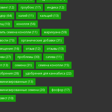
овинг
(12)
гроубокс
(17)
индика
(12)
дор
(64)
калий
(11)
кальций
(13)
ещ
(10)
конопля
(56)
пить семена конопли
(11)
марихуана
(59)
вости
(73)
органические добавки
(31)
вещение
(16)
отзыв
(12)
отзывы
(13)
чва
(27)
проблемы
(30)
сатива
(11)
ет
(13)
семена
(31)
семена конопли
(15)
обрения
(28)
удобрения для каннабиса
(22)
минизированные
(13)
минизированные семена
(20)
фосфор
(17)
рвест
(10)