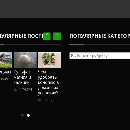
ПУЛЯРНЫЕ ПОСТЫ
ПОПУЛЯРНЫЕ КАТЕГО
Популярные
категории
Честный
ициды
Сульфат
Чем
Фунгициды
Сульфат
обзор
магния и
удобрять
магния и
3549
243549
магазина
кальций
коноплю в
кальций
«Hohlandseeds».
домашних
176374
176374
Отзывы
условиях?
покупателей
66276
57401