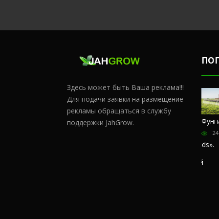
ПО
Здесь может быть Ваша реклама!!!
Для подачи заявки на размещение
рекламы обращаться в службу
Честный
Сульфат
Чем
Фунг
поддержки JahGrow.
обзор
магния и
удобрять
24
магазина
кальций
коноплю в
«Hohlandseeds».
домашних
176374
Отзывы
условиях?
покупателей
66276
57401