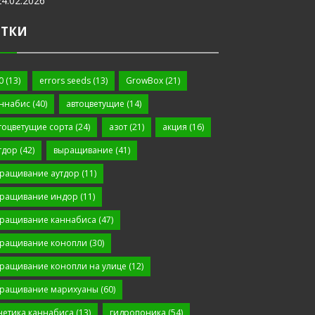
24.02.2026
ЕТКИ
0
(13)
errors seeds
(13)
GrowBox
(21)
ннабис
(40)
автоцветущие
(14)
тоцветущие сорта
(24)
азот
(21)
акция
(16)
тдор
(42)
выращивание
(41)
ращивание аутдор
(11)
ращивание индор
(11)
ращивание каннабиса
(47)
ращивание конопли
(30)
ращивание конопли на улице
(12)
ращивание марихуаны
(60)
нетика каннабиса
(13)
гидропоника
(54)