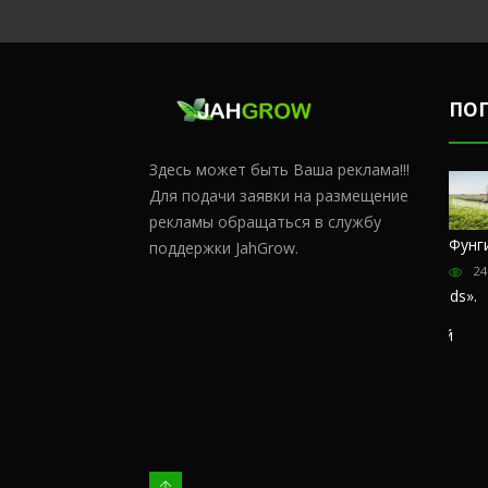
ПО
Здесь может быть Ваша реклама!!!
Для подачи заявки на размещение
рекламы обращаться в службу
Честный
Сульфат
Чем
Фунг
поддержки JahGrow.
обзор
магния и
удобрять
24
магазина
кальций
коноплю в
«Hohlandseeds».
домашних
176370
Отзывы
условиях?
покупателей
65248
57397