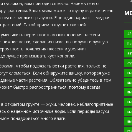
и сусликов, вам пригодится мыло. Нарежьте его
круг растения. Запах мыла может отпугнуть даже очень
М
тпугнет мелких грызунов. Еще один вариант – медная
 растений. Такой прием отпугнет слизней.
42
 уменьшить вероятность возникновения плесени
е нижние ветки, сделав их ниже, вы получите лучшую
Ка
ероятность появления плесени и увеличит
ав
здо лучше пронизывать куст конопли.
ау
вками, чтобы подвязать ветки растения, только не
вы
могут сломаться. Если обнаружите шишку, которая уже
дённые части растения. Обязательно убедитесь в том,
вы
может быстро распространиться, поэтому всегда
вы
вы
 в открытом грунте — жуки, человек, неблагоприятные
есь о надёжном источнике воды. Если периоды засухи
вы
ениям понадобиться много влаги.
вы
ге