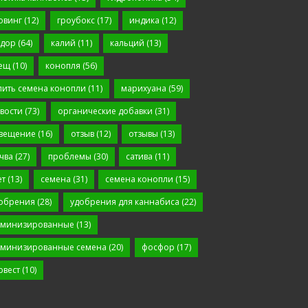
овинг
(12)
гроубокс
(17)
индика
(12)
дор
(64)
калий
(11)
кальций
(13)
ещ
(10)
конопля
(56)
пить семена конопли
(11)
марихуана
(59)
вости
(73)
органические добавки
(31)
вещение
(16)
отзыв
(12)
отзывы
(13)
чва
(27)
проблемы
(30)
сатива
(11)
ет
(13)
семена
(31)
семена конопли
(15)
обрения
(28)
удобрения для каннабиса
(22)
минизированные
(13)
минизированные семена
(20)
фосфор
(17)
рвест
(10)