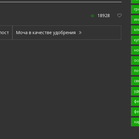
гр
18928
ин
кл
пост
Моча в качестве удобрения
ку
но
ос
по
св
уд
фе
фе
ха