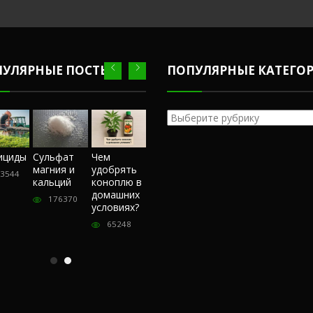
ПУЛЯРНЫЕ ПОСТЫ
ПОПУЛЯРНЫЕ КАТЕГО
Популярные
категории
Честный
ициды
Сульфат
Чем
Фунгициды
Сульфат
обзор
магния и
удобрять
магния и
3544
243544
магазина
кальций
коноплю в
кальций
«Hohlandseeds».
домашних
176370
176370
Отзывы
условиях?
покупателей
65248
57397