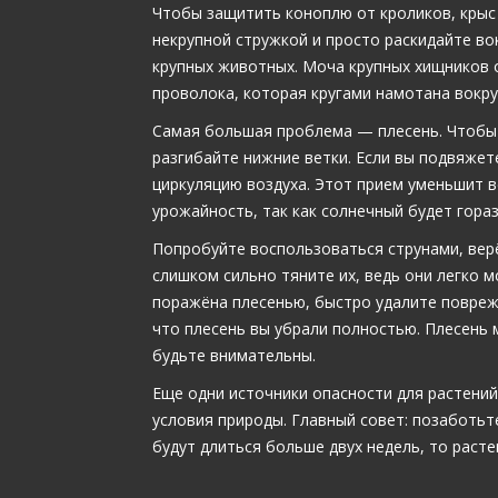
Чтобы защитить коноплю от кроликов, крыс 
некрупной стружкой и просто раскидайте во
крупных животных. Моча крупных хищников о
проволока, которая кругами намотана вокруг
Самая большая проблема — плесень. Чтобы
разгибайте нижние ветки. Если вы подвяжет
циркуляцию воздуха. Этот прием уменьшит в
урожайность, так как солнечный будет гора
Попробуйте воспользоваться струнами, верё
слишком сильно тяните их, ведь они легко 
поражёна плесенью, быстро удалите повреж
что плесень вы убрали полностью. Плесень 
будьте внимательны.
Еще одни источники опасности для растений
условия природы. Главный совет: позаботьт
будут длиться больше двух недель, то раст