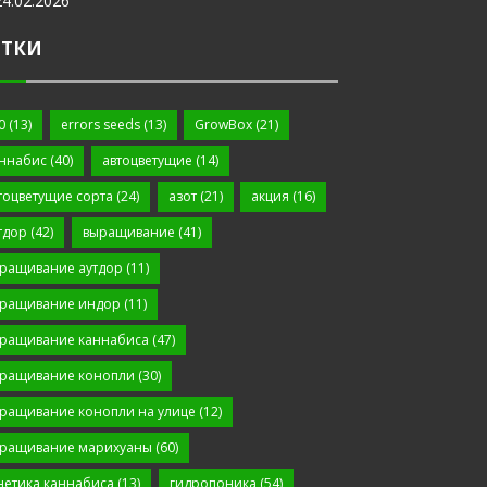
24.02.2026
ЕТКИ
0
(13)
errors seeds
(13)
GrowBox
(21)
ннабис
(40)
автоцветущие
(14)
тоцветущие сорта
(24)
азот
(21)
акция
(16)
тдор
(42)
выращивание
(41)
ращивание аутдор
(11)
ращивание индор
(11)
ращивание каннабиса
(47)
ращивание конопли
(30)
ращивание конопли на улице
(12)
ращивание марихуаны
(60)
нетика каннабиса
(13)
гидропоника
(54)