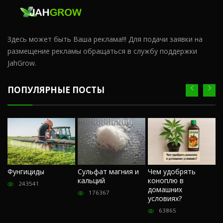
Здесь может быть Ваша реклама!!! Для подачи заявки на
размещение рекламы обращаться в службу поддержки
JahGrow.
ПОПУЛЯРНЫЕ ПОСТЫ
Ч
Фунгициды
Сульфат магния и
Чем удобрять
м
кальций
коноплю в
«
243541
домашних
О
176367
условиях?
п
63865