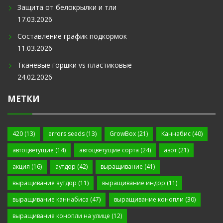
Защита от белокрылки и тли
17.03.2026
Составление график подкормок
11.03.2026
Тканевые горшки vs пластиковые
24.02.2026
МЕТКИ
420
(13)
errors seeds
(13)
GrowBox
(21)
Каннабис
(40)
автоцветущие
(14)
автоцветущие сорта
(24)
азот
(21)
акция
(16)
аутдор
(42)
выращивание
(41)
выращивание аутдор
(11)
выращивание индор
(11)
выращивание каннабиса
(47)
выращивание конопли
(30)
выращивание конопли на улице
(12)