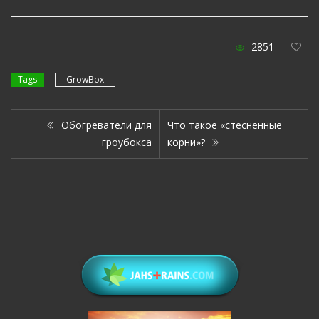
2851
Tags
GrowBox
Обогреватели для
Что такое «стесненные
гроубокса
корни»?