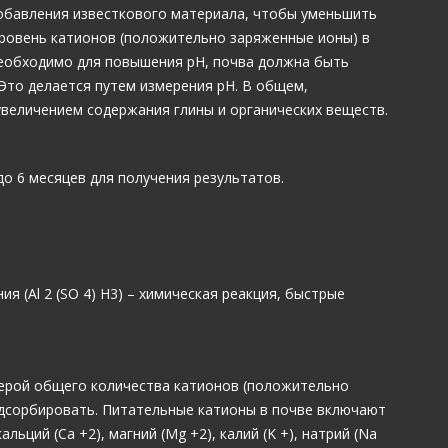
обавления известкового материала, чтобы уменьшить
ровень катионов (положительно заряженные ионы) в
необходимо для повышения рН, почва должна быть
Это делается путем измерения рН. В общем,
увеличением содержания глины и органических веществ.
до 6 месяцев для получения результатов.
я (Al 2 (SO 4) Н3) – химическая реакция, быстрые
ерой общего количества катионов (положительно
дсорбировать. Питательные катионы в почве включают
ьций (Са +2), магний (Mg +2), калий (K +), натрий (Na