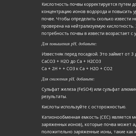
Кислотность почвы корректируется путем д
концентрацию ионов водорода и повысить у
почве. Чтобы определить сколько извести 
проверена на нейтрализуемую кислотность. 
потребность почвы в извести возрастает с 
Для повышения рН, добавьте:
Известняк перед посадкой. Это займет от 3 
CaCO3 + H2O до Ca + H2CO3
Ca + 2Н + + CO3 к Ca + H2O + CO2
Для снижения рН, добавьте:
Сульфат железа (FeSO4) или сульфат алюмини
результаты.
Кислоты используйте с осторожностью.
Катионообменная емкость (CEC) является м
заряженных ионов), которые почва может а
положительно заряженные ионы, такие как кал