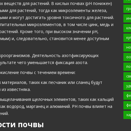
х веществ для растений. В кислых почвах (рН понижен)
гр
ными для растений, тогда как микроэлементы железа,
ми и могут достигать уровня токсичного для растений.
ин
 питательных микроэлементов, в том числе цинк, медь и
кл
растений. Кроме того, при высоком значении рН,
ку
мым) и, следовательно, становится менее доступным
но
икроорганизмов. Деятельность азотфиксирующих
ос
зультате чего уменьшается фиксация азота.
по
кисление почвы с течением времени:
св
материалов, таких как песчаник или сланец будут
уд
 из известняка.
фе
выщелачивания щелочных элементов, таких как кальций
фе
как водород, марганец и алюминий. РН почвы влияет на
ний.
ха
ости почвы