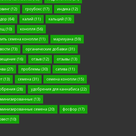
овинг
(12)
гроубокс
(17)
индика
(12)
дор
(64)
калий
(11)
кальций
(13)
ещ
(10)
конопля
(56)
пить семена конопли
(11)
марихуана
(59)
вости
(73)
органические добавки
(31)
вещение
(16)
отзыв
(12)
отзывы
(13)
чва
(27)
проблемы
(30)
сатива
(11)
ет
(13)
семена
(31)
семена конопли
(15)
обрения
(28)
удобрения для каннабиса
(22)
минизированные
(13)
минизированные семена
(20)
фосфор
(17)
рвест
(10)