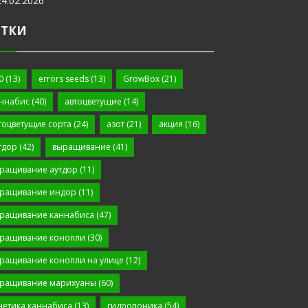
24.02.2026
ЕТКИ
0
(13)
errors seeds
(13)
GrowBox
(21)
ннабис
(40)
автоцветущие
(14)
тоцветущие сорта
(24)
азот
(21)
акция
(16)
тдор
(42)
выращивание
(41)
ращивание аутдор
(11)
ращивание индор
(11)
ращивание каннабиса
(47)
ращивание конопли
(30)
ращивание конопли на улице
(12)
ращивание марихуаны
(60)
нетика каннабиса
(13)
гидропоника
(54)