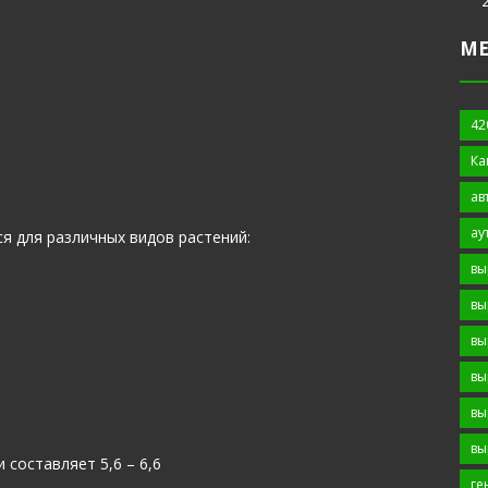
М
42
Ка
ав
ау
я для различных видов растений:
вы
вы
вы
вы
вы
вы
составляет 5,6 – 6,6
ге