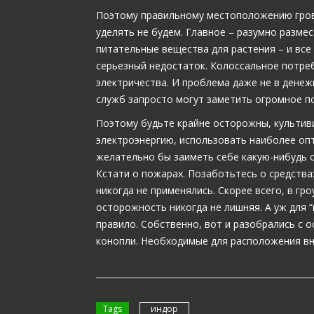
Поэтому правильному местоположению гров
уделять не будем. Главное – разумно разме
питательные вещества для растения – и все
серьезный недостаток. Колоссальное потреб
электричества. И проблема даже не в дене
служб запросто могут заметить огромное по
Поэтому будьте крайне осторожны, культив
электроэнергию, использовать наиболее оп
желательно бы заиметь себе какую-нибудь о
Кстати о пожарах. Позаботьтесь о средствах
никогда не применялись. Скорее всего, в гро
осторожность никогда не лишняя. А уж для 
правило. Собственно, вот и разобрались с
конопли. Необходимые для расположения вн
Tags
индор