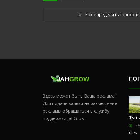
Как определить пол коно
ПО
Здесь может быть Ваша реклама!!!
Для подачи заявки на размещение
рекламы обращаться в службу
Честный
Сульфат
Чем
Фунг
поддержки JahGrow.
обзор
магния и
удобрять
24
магазина
кальций
коноплю в
«Hohlandseeds».
домашних
176380
Отзывы
условиях?