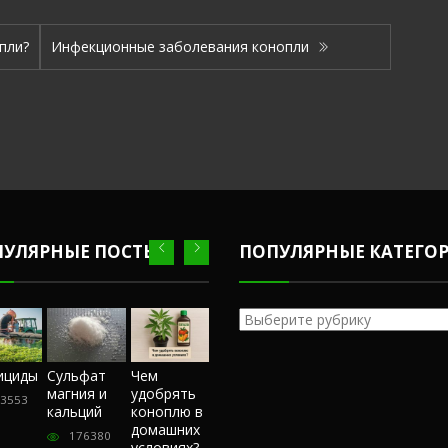
пли?
Инфекционные заболевания конопли
ПУЛЯРНЫЕ ПОСТЫ
ПОПУЛЯРНЫЕ КАТЕГО
Популярные
категории
Честный
ициды
Сульфат
Чем
Фунгициды
Сульфат
обзор
магния и
удобрять
магния и
3553
243553
магазина
кальций
коноплю в
кальций
«Hohlandseeds».
домашних
176380
176380
Отзывы
условиях?