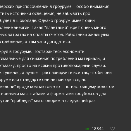
ерских приспособлений в гроуруме – особо внимания
стить источники освещения, не забывать про
 будет в шоколаде. Однако гроурум имеет один
ление энергии. Такая “плантация” жрет очень много
жных затратах на оплаты счетов. Работники жилищных
требление, а там уж и догадаться.
ируя в гроуруме. Постарайтесь экономить
тимальные для снижения потребления материалы, и
тмазку, просто на всякий противопожарный случай.
 тушения, а лучше – распланируйте все так, чтобы они
уруме или стандарте они не пригодятся, но
“мелочи” вроде компактов это – по-настоящему золотое
 основными масштабами и форматами гроубоксов для
утри “приблуды” мы оговорим в следующий раз.
18844