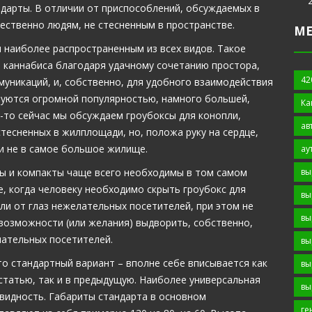
ндарты. В отличии от приспособлений, обсуждаемых в
ественно людям, не стесненным в пространстве.
М
 наиболее распространенным из всех видов. Такое
 каннабиса благодаря удачному сочетанию простора,
42
уникаций, и, собственно, для удобного взаимодействия
зуются огромной популярностью, намного большей,
Ка
-то сейчас мы обсуждаем гроубоксы для конопли,
ав
тесненных в жилплощади, но, положа руку на сердце,
и не в самое большое жилище.
ау
вы
ы и компакты чаще всего необходимы в том самом
е, когда человеку необходимо скрыть гроубокс для
вы
ли от глаз нежелательных посетителей, при этом не
вы
возможности (или желания) выдворить, собственно,
ательных посетителей.
вы
то стандартный вариант – вполне себе вписывается как
вы
 статью, так и в предыдущую. Наиболее универсальная
вы
видность. Габариты стандарта в основном
ге