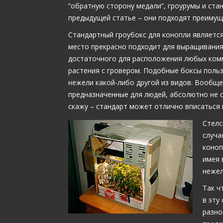
“обратную сторону медали”, гроурумы и ста
предыдущей статье – они подходят преимущ
Стандартный гроубокс для конопли является
место прекрасно подходит для выращивания
достаточного для расположения любых комм
растения с гровером. Подобные боксы поль
нежели какой-либо другой из видов. Вообще
предназначенные для людей, абсолютно не с
скажу – стандарт может отлично вписаться 
Стелс
случа
коноп
имея 
нежел
Так ч
в эту
разно