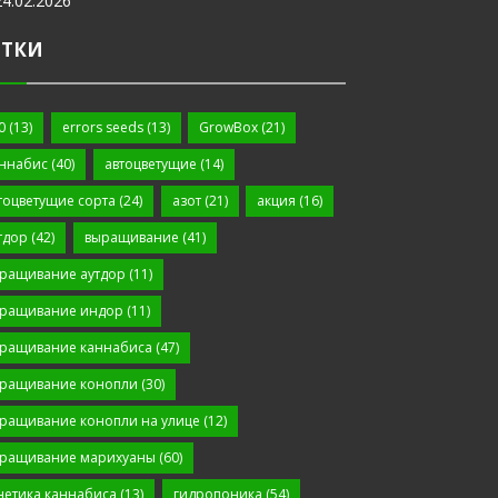
24.02.2026
ЕТКИ
0
(13)
errors seeds
(13)
GrowBox
(21)
ннабис
(40)
автоцветущие
(14)
тоцветущие сорта
(24)
азот
(21)
акция
(16)
тдор
(42)
выращивание
(41)
ращивание аутдор
(11)
ращивание индор
(11)
ращивание каннабиса
(47)
ращивание конопли
(30)
ращивание конопли на улице
(12)
ращивание марихуаны
(60)
нетика каннабиса
(13)
гидропоника
(54)