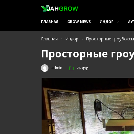
ГЛАВНАЯ
GROW NEWS
ИНДОР
АУ
Главная
Индор
Просторные гроубоксы
Просторные гро
admin
Индор