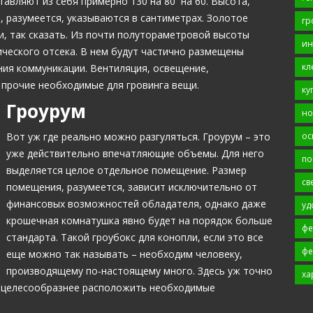
тавляют из себя примерно 130 на 80 на 60. Высота,
, разумеется, указываются в сантиметрах. Золотое
гр
и, так сказать. Из почти полутораметровой высоты
ин
ического отсека. В нем будут частично размещены
кл
ия коммуникации. Вентиляция, освещение,
прочие необходимые для гровинга вещи.
ку
Гроурум
но
ос
Вот уж где реально можно разгуляться. Гроурум – это
уже действительно впечатляющие объемы. Для него
по
выделяется целое отдельное помещение. Размер
св
помещения, разумеется, зависит исключительно от
финансовых возможностей обладателя, однако даже
уд
крошечная комнатушка явно будет на порядок больше
фе
стандарта. Такой гроубокс для конопли, если это все
фе
еще можно так называть – необходим человеку,
производящему по-настоящему много. Здесь уж точно
ха
е целесообразнее расположить необходимые