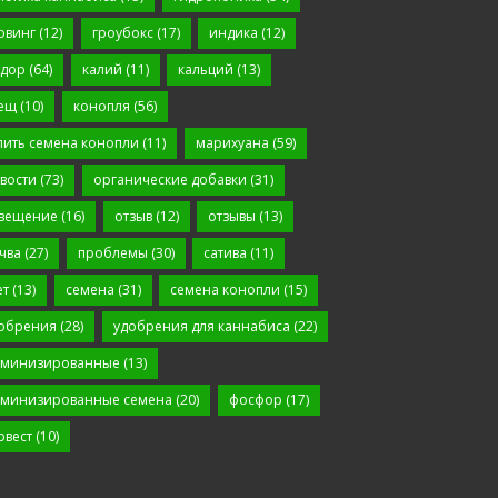
овинг
(12)
гроубокс
(17)
индика
(12)
дор
(64)
калий
(11)
кальций
(13)
ещ
(10)
конопля
(56)
пить семена конопли
(11)
марихуана
(59)
вости
(73)
органические добавки
(31)
вещение
(16)
отзыв
(12)
отзывы
(13)
чва
(27)
проблемы
(30)
сатива
(11)
ет
(13)
семена
(31)
семена конопли
(15)
обрения
(28)
удобрения для каннабиса
(22)
минизированные
(13)
минизированные семена
(20)
фосфор
(17)
рвест
(10)