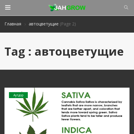
Главная
автоцветущие
(Page 2)
Tag : автоцветущие
Аутдор