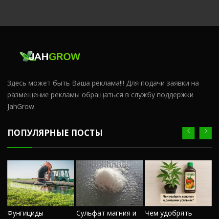
Здесь может быть Ваша реклама!!! Для подачи заявки на
размещение рекламы обращаться в службу поддержки
JahGrow.
ПОПУЛЯРНЫЕ ПОСТЫ
Ч
Фунгициды
Сульфат магния и
Чем удобрять
м