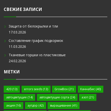
СВЕЖИЕ ЗАПИСИ
Защита от белокрылки и тли
17.03.2026
Составление график подкормок
11.03.2026
Тканевые горшки vs пластиковые
24.02.2026
МЕТКИ
420
(13)
errors seeds
(13)
GrowBox
(21)
Каннабис
(40)
автоцветущие
(14)
автоцветущие сорта
(24)
азот
(21)
акция
(16)
аутдор
(42)
выращивание
(41)