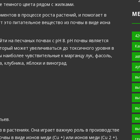
е темного цвета рядом с жилками.
М
ментов в процессе роста растений, и помогает в
т это питательное вещество из почвы в виде иона
42
ти на песчаных почвах с рН 8. рН почвы является
Ка
торый может увеличиваться до токсичного уровня в
ры наиболее чувствительные к марганцу лук, фасоль,
ав
, клубника, яблоки и виноград.
ау
вы
вы
вы
вы
вы
тьев.
вы
 в растениях. Она играет важную роль в производстве
чвы в виде ионов меди (Cu +) или ионов меди (Cu 2 +).
ге