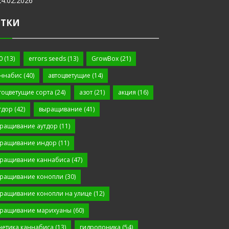
24.02.2026
ЕТКИ
0
(13)
errors seeds
(13)
GrowBox
(21)
ннабис
(40)
автоцветущие
(14)
тоцветущие сорта
(24)
азот
(21)
акция
(16)
тдор
(42)
выращивание
(41)
ращивание аутдор
(11)
ращивание индор
(11)
ращивание каннабиса
(47)
ращивание конопли
(30)
ращивание конопли на улице
(12)
ращивание марихуаны
(60)
нетика каннабиса
(13)
гидропоника
(54)