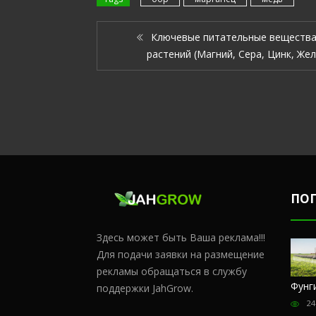
Ключевые питательные вещества
растений (Магний, Сера, Цинк, Жел
ПО
Здесь может быть Ваша реклама!!!
Для подачи заявки на размещение
рекламы обращаться в службу
Честный
Сульфат
Чем
Фунг
поддержки JahGrow.
обзор
магния и
удобрять
24
магазина
кальций
коноплю в