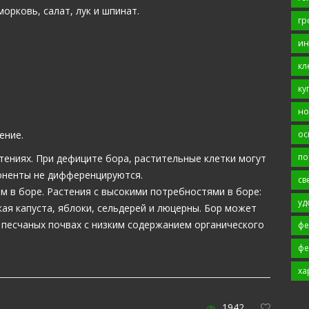
орковь, салат, лук и шпинат.
гр
ин
кл
ку
но
ос
ение.
по
тениях. При дефиците бора, растительные клетки могут
оненты не дифференцируются.
св
 в боре. Растения с высокими потребностями в боре:
уд
кая капуста, яблоки, сельдерей и люцерны. Бор может
 песчаных почвах с низким содержанием органического
фе
фе
ха
1942