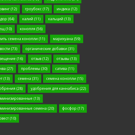
овинг
(12)
гроубокс
(17)
индика
(12)
дор
(64)
калий
(11)
кальций
(13)
ещ
(10)
конопля
(56)
пить семена конопли
(11)
марихуана
(59)
вости
(73)
органические добавки
(31)
вещение
(16)
отзыв
(12)
отзывы
(13)
чва
(27)
проблемы
(30)
сатива
(11)
ет
(13)
семена
(31)
семена конопли
(15)
обрения
(28)
удобрения для каннабиса
(22)
минизированные
(13)
минизированные семена
(20)
фосфор
(17)
рвест
(10)