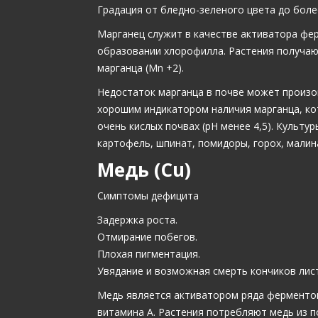
Градация от бледно-зеленого цвета до боле
Марганец служит в качестве активатора фер
образовании хлорофилла. Растения получаю
марганца (Mn +2).
Недостаток марганца в почве может произой
хорошим индикатором наличия марганца, ко
очень кислых почвах (рН менее 4,5). Культу
картофель, шпинат, помидоры, горох, малина
Медь (Cu)
Симптомы дефицита
Задержка роста.
Отмирание побегов.
Плохая пигментация.
Увядание и возможная смерть кончиков лис
Медь является активатором ряда ферментов
витамина А. Растения потребляют медь из по