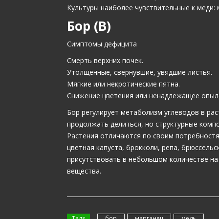
Культуры наиболее чувствительные к меди: м
Бор (B)
Симптомы дефицита
Смерть верхних почек.
Утолщенные, свернувшие, увядшие листья.
Мягкие или некротические пятна.
Снижение цветения или ненадлежащее опыл
Бор регулирует метаболизм углеводов в рас
продолжать делиться, но структурные комп
Растения отличаются по своим потребностям
цветная капуста, брокколи, репа, брюссельс
присутствовать в небольшом количестве на
вещества.
Tags
бор
марганец
медь