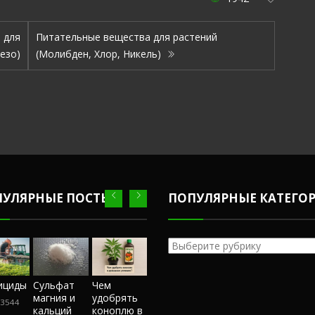
 для
Питательные вещества для растений
езо)
(Молибден, Хлор, Никель)
ПУЛЯРНЫЕ ПОСТЫ
ПОПУЛЯРНЫЕ КАТЕГО
Популярные
категории
Честный
ициды
Сульфат
Чем
Фунгициды
Сульфат
обзор
магния и
удобрять
магния и
3544
243544
магазина
кальций
коноплю в
кальций