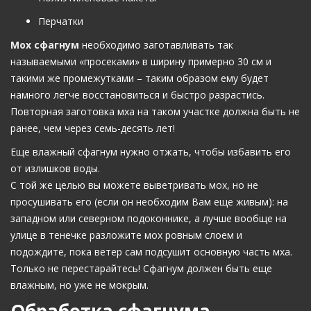
Перчатки
Мох сфагнум
необходимо заготавливать так
называемыми «просеками» в ширину примерно 30 см и
такими же промежутками – таким образом ему будет
намного легче восстановиться и быстро разрастись.
Повторная заготовка мха на таком участке должна быть не
ранее, чем через семь-десять лет!
Еще влажный сфагнум нужно отжать, чтобы избавить его
от излишков воды.
С той же целью вы можете выветривать мох, но не
просушивать его (если он необходим Вам еще живым): на
западном или северном подоконнике, а лучше вообще на
улице в тенечке разложите мох ровным слоем и
подождите, пока ветер сам подсушит основную часть мха.
Только не перестарайтесь! Сфагнум должен быть еще
влажным, но уже не мокрым.
Обработка сфагнума