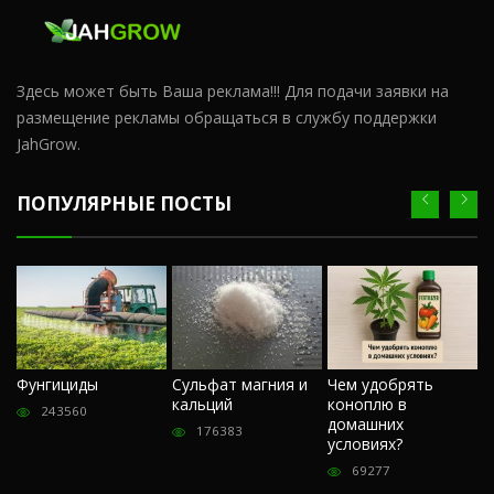
Здесь может быть Ваша реклама!!! Для подачи заявки на
размещение рекламы обращаться в службу поддержки
JahGrow.
ПОПУЛЯРНЫЕ ПОСТЫ
Ч
Фунгициды
Сульфат магния и
Чем удобрять
м
кальций
коноплю в
«
243560
домашних
О
176383
условиях?
п
69277