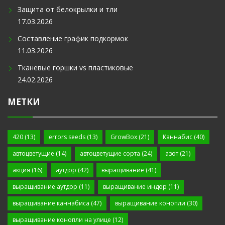
Защита от белокрылки и тли
17.03.2026
Составление график подкормок
11.03.2026
Тканевые горшки vs пластиковые
24.02.2026
МЕТКИ
420
(13)
errors seeds
(13)
GrowBox
(21)
Каннабис
(40)
автоцветущие
(14)
автоцветущие сорта
(24)
азот
(21)
акция
(16)
аутдор
(42)
выращивание
(41)
выращивание аутдор
(11)
выращивание индор
(11)
выращивание каннабиса
(47)
выращивание конопли
(30)
выращивание конопли на улице
(12)