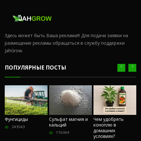
Здесь может быть Ваша реклама!!! Для подачи заявки на
размещение рекламы обращаться в службу поддержки
JahGrow.
ПОПУЛЯРНЫЕ ПОСТЫ
Ч
Фунгициды
Сульфат магния и
Чем удобрять
м
кальций
коноплю в
«
243543
домашних
О
176369
условиях?
п