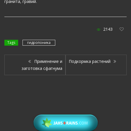
гранита, гравий.
2143
Tags
гидропоника
Применение и
Подкормка растений
заготовка сфагнума